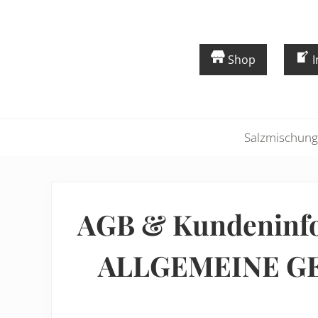
Skip
Skip
Zur
Zum
Zur
to
to
Hauptnavigation
Inhalt
Fußzeile
left
right
springen
springen
springen
Shop
I
header
header
navigation
navigation
Salzmischun
AGB & Kundeninf
ALLGEMEINE GE