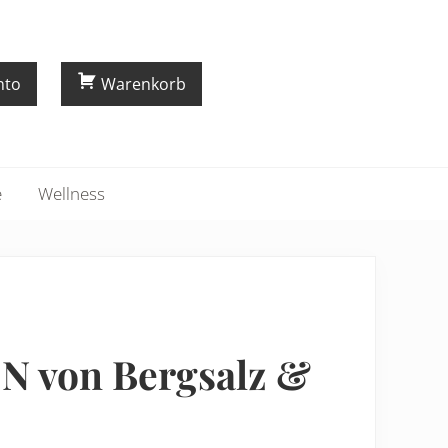
nto
Warenkorb
e
Wellness
von Bergsalz &