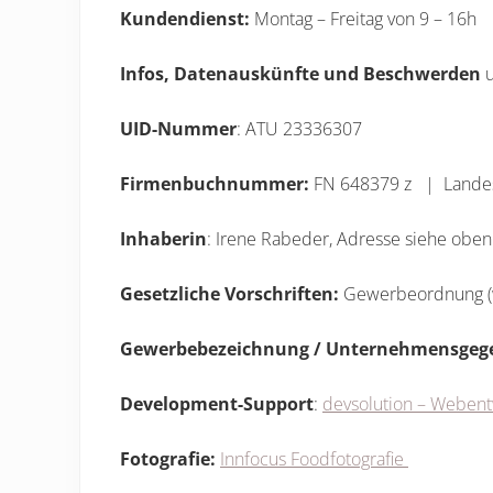
Kundendienst:
Montag – Freitag von 9 – 16h
Infos, Datenauskünfte und Beschwerden
u
UID-Nummer
: ATU 23336307
Firmenbuchnummer:
FN 648379 z | Landes
Inhaberin
: Irene Rabeder, Adresse siehe oben
Gesetzliche Vorschriften:
Gewerbeordnung (ww
Gewerbebezeichnung /
Unternehmensgeg
Development-Support
:
devsolution – Webent
Fotografie:
Innfocus Foodfotografie