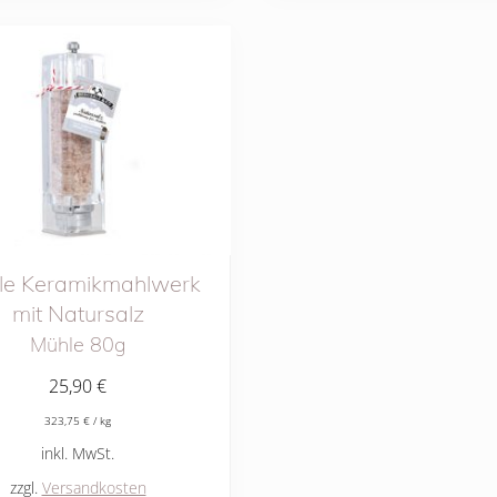
le Keramikmahlwerk
mit Natursalz
Mühle 80g
25,90
€
323,75
€
/
kg
inkl. MwSt.
zzgl.
Versandkosten