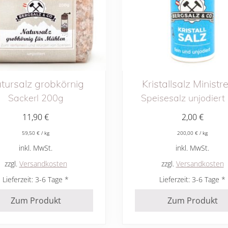
tursalz grobkörnig
Kristallsalz Ministr
Sackerl 200g
Speisesalz unjodiert
11,90
€
2,00
€
59,50
€
/
kg
200,00
€
/
kg
inkl. MwSt.
inkl. MwSt.
zzgl.
Versandkosten
zzgl.
Versandkosten
Lieferzeit:
3-6 Tage
Lieferzeit:
3-6 Tage
Zum Produkt
Zum Produkt