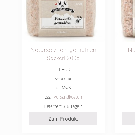
Natursalz fein gemahlen
Na
Sackerl 200g
11,90
€
59,50
€
/
kg
inkl. MwSt.
zzgl.
Versandkosten
Lieferzeit:
3-6 Tage
Zum Produkt