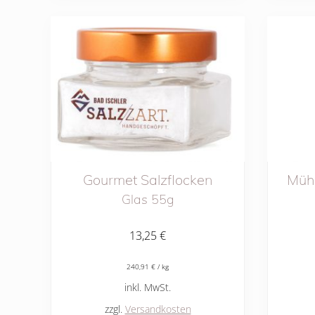
Gourmet Salzflocken
Müh
Glas 55g
13,25
€
240,91
€
/
kg
inkl. MwSt.
zzgl.
Versandkosten