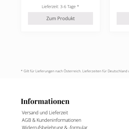
Lieferzeit:
3-6 Tage
Zum Produkt
* Gilt für Lieferungen nach Österreich. Lieferzeiten für Deutschla
Footer
Informationen
Versand und Lieferzeit
AGB & Kundeninformationen
Widerrufsbelehrung & -formular