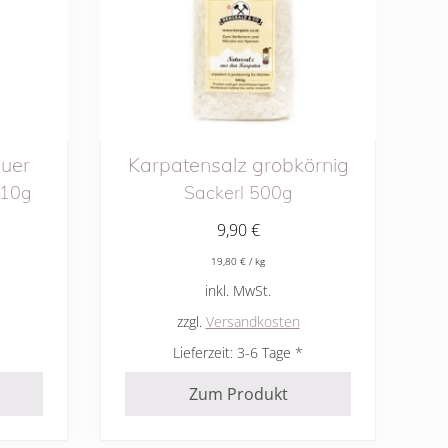
euer
Karpatensalz grobkörnig
 10g
Sackerl 500g
9,90
€
19,80
€
/
kg
inkl. MwSt.
zzgl.
Versandkosten
Lieferzeit:
3-6 Tage
Zum Produkt