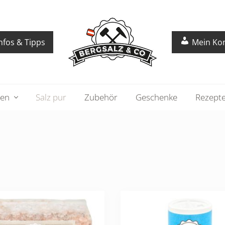
nfos & Tipps
Mein Ko
gen
Salz pur
Zubehör
Geschenke
Rezept