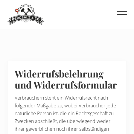
Menu
Zum
Zur
Zur
Inhalt
Seitenspalte
Fußzeile
Men
springen
springen
springen
Widerrufsbelehrung
und Widerrufsformular
Verbrauchern steht ein Widerrufsrecht nach
folgender Maßgabe zu, wobei Verbraucher jede
natürliche Person ist, die ein Rechtsgeschäft zu
Zwecken abschließt, die überwiegend weder
ihrer gewerblichen noch ihrer selbständigen