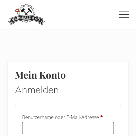
Menu
Zum
Zur
Zur
Inhalt
Seitenspalte
Fußzeile
Men
springen
springen
springen
Mein Konto
Anmelden
Erforderlich
Benutzername oder E-Mail-Adresse
*