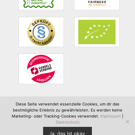
Diese Seite verwendet essenzielle Cookies, um dir das
bestmögliche Erlebnis zu gewährleisten. Es werden keine
Bergsalz & Co Irene Rabeder e.U. | Tschurtschenthalerstraße 4b |
Marketing- oder Tracking-Cookies verwendet.
Impressum
|
6020 Innsbruck | info@bergsalz.co.at | +43 664 34 11 702
Datenschutz
Ja, das ist okay.
Copyright © 2026 Bergsalz & Co