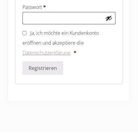
Erforderlich
Passwort
*
Ja, ich möchte ein Kundenkonto
eröffnen und akzeptiere die
Erforderlich
Datenschutzerklärung
.
*
Registrieren
Footer