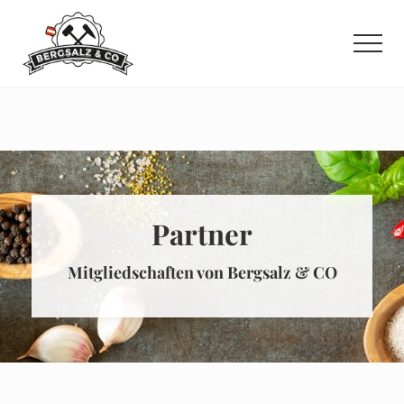
Menu
Zum
Zur
Inhalt
Fußzeile
Men
springen
springen
Partner
Mitgliedschaften von Bergsalz & CO