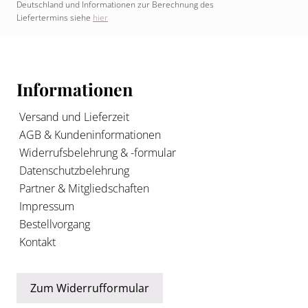
Deutschland und Informationen zur Berechnung des
Liefertermins siehe
hier
Footer
Informationen
Versand und Lieferzeit
AGB & Kundeninformationen
Widerrufsbelehrung & -formular
Datenschutzbelehrung
Partner & Mitgliedschaften
Impressum
Bestellvorgang
Kontakt
Zum Widerrufformular