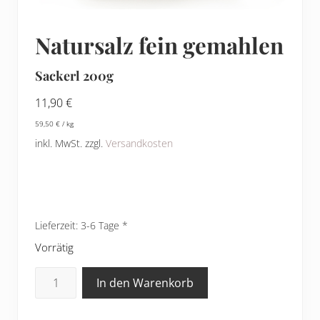
Natursalz fein gemahlen
Sackerl 200g
11,90
€
59,50
€
/
kg
inkl. MwSt.
zzgl.
Versandkosten
Lieferzeit:
3-6 Tage
Vorrätig
Natursalz
In den Warenkorb
fein
gemahlen