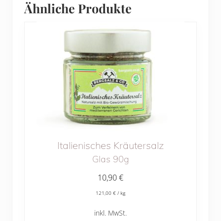
Ähnliche Produkte
Italienisches Kräutersalz
Glas 90g
10,90
€
121,00
€
/
kg
inkl. MwSt.