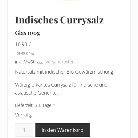
Indisches Currysalz
Glas 100g
10,90
€
109,00
€
/
kg
inkl. MwSt.
zzgl.
Versandkosten
Natursalz mit indischer Bio-Gewürzmischung
Würzig-pikantes Currysalz für indische und
asiatische Gerichte.
Lieferzeit:
3-6 Tage
Vorrätig
Indisches
In den Warenkorb
Currysalz