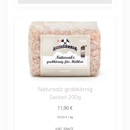
Natursalz grobkörnig
Sackerl 200g
11,90
€
59,50
€
/
kg
inkl. MwSt.