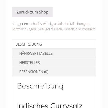
Menge
Zurück zum Shop
Kategorien:
scharf & würzig
,
asiatische Mischungen
,
Salzmischungen
,
Geflügel & Fisch
,
Fleisch
,
Alle Produkte
BESCHREIBUNG
NÄHRWERTTABELLE
HERSTELLER
REZENSIONEN (0)
Beschreibung
Indisches Currysalz