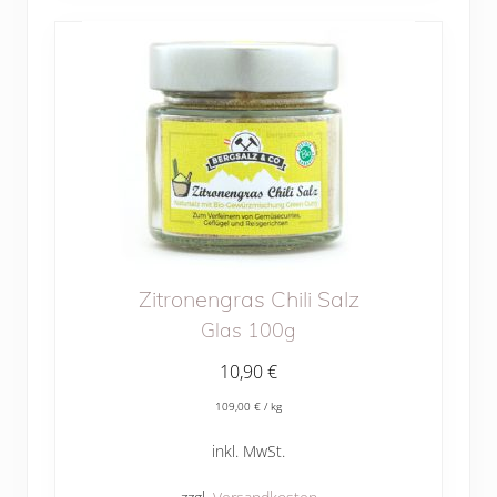
Zitronengras Chili Salz
Glas 100g
10,90
€
109,00
€
/
kg
inkl. MwSt.