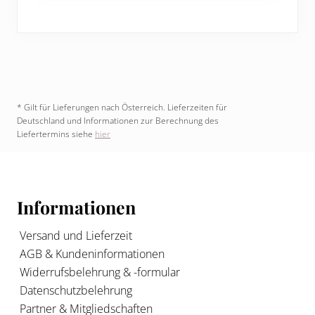
* Gilt für Lieferungen nach Österreich. Lieferzeiten für
Deutschland und Informationen zur Berechnung des
Liefertermins siehe
hier
Footer
Informationen
Versand und Lieferzeit
AGB & Kundeninformationen
Widerrufsbelehrung & -formular
Datenschutzbelehrung
Partner & Mitgliedschaften