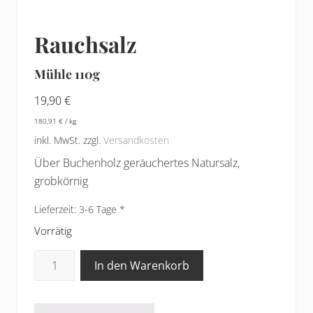
Rauchsalz
Mühle 110g
19,90
€
180,91
€
/
kg
inkl. MwSt.
zzgl.
Versandkosten
Über Buchenholz geräuchertes Natursalz,
grobkörnig
Lieferzeit:
3-6 Tage
Vorrätig
Rauchsalz
In den Warenkorb
Menge