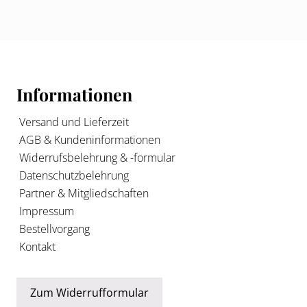
e
r
Footer
B
e
i
Informationen
t
r
Versand und Lieferzeit
a
AGB & Kundeninformationen
g
Widerrufsbelehrung & -formular
:
Datenschutzbelehrung
Partner & Mitgliedschaften
Impressum
Bestellvorgang
Kontakt
Zum Widerrufformular