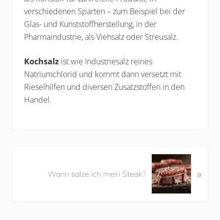
verschiedenen Sparten – zum Beispiel bei der
Glas- und Kunststoffherstellung, in der
Pharmaindustrie, als Viehsalz oder Streusalz.
Kochsalz
ist wie Industriesalz reines
Natriumchlorid und kommt dann versetzt mit
Rieselhilfen und diversen Zusatzstoffen in den
Handel.
N
»
ä
Wann salze ich mein Steak?
c
h
s
t