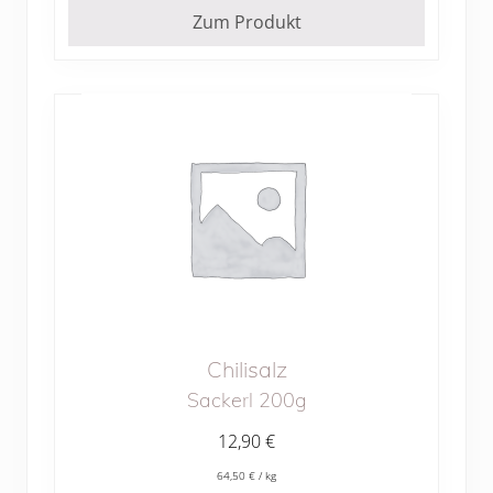
Zum Produkt
Chilisalz
Sackerl 200g
12,90
€
64,50
€
/
kg