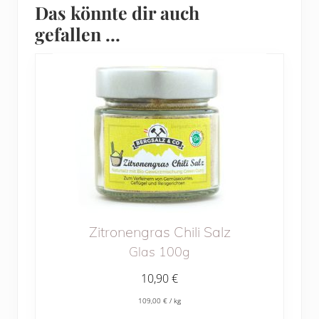
Das könnte dir auch
gefallen …
Zitronengras Chili Salz
Glas 100g
10,90
€
109,00
€
/
kg