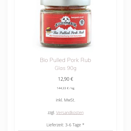
Bio Pulled Pork Rub
Glas 90g
12,90
€
144,33
€
/
kg
inkl. MwSt.
zzgl.
Versandkosten
Lieferzeit:
3-6 Tage