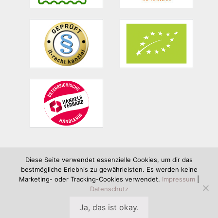
Diese Seite verwendet essenzielle Cookies, um dir das
bestmögliche Erlebnis zu gewährleisten. Es werden keine
Bergsalz & Co Irene Rabeder e.U. | Tschurtschenthalerstraße 4b |
Marketing- oder Tracking-Cookies verwendet.
Impressum
|
6020 Innsbruck | info@bergsalz.co.at | +43 664 34 11 702
Datenschutz
Ja, das ist okay.
Copyright © 2026 Bergsalz & Co