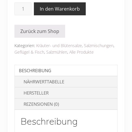
Hibiskus-
In den Warenkorb
Rosensalz
Menge
Zurück zum Shop
Kategorien:
Kräuter- und Blütensalze
,
Salzmischungen
,
Geflügel & Fisch
,
Salzmühlen
,
Alle Produkte
BESCHREIBUNG
NÄHRWERTTABELLE
HERSTELLER
REZENSIONEN (0)
Beschreibung