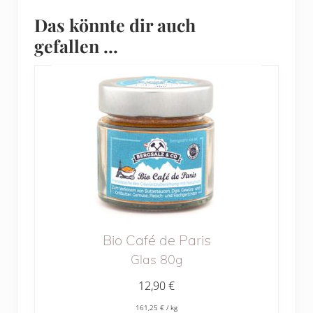
Das könnte dir auch
gefallen …
Bio Café de Paris
Glas 80g
12,90
€
161,25
€
/
kg