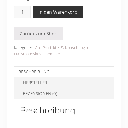
Bio
In den Warenkorb
Tzatziki
Dip
Menge
Zurück zum Shop
Kategorien:
Alle Produkte
,
Salzmischungen
,
Hausmannskost
,
Gemüse
BESCHREIBUNG
HERSTELLER
REZENSIONEN (0)
Beschreibung