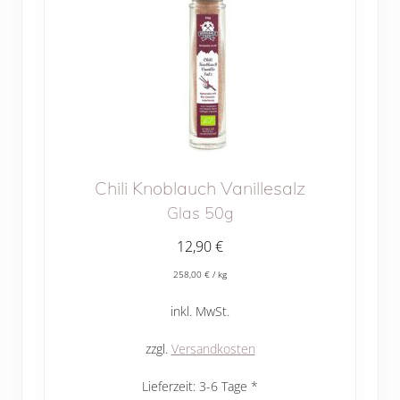
Chili Knoblauch Vanillesalz
Glas 50g
12,90
€
258,00
€
/
kg
inkl. MwSt.
zzgl.
Versandkosten
Lieferzeit:
3-6 Tage