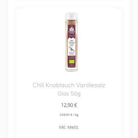
Chili Knoblauch Vanillesalz
Glas 50g
12,90
€
258,00
€
/
kg
inkl. MwSt.