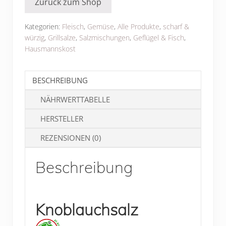
Zurück zum Shop
Kategorien:
Fleisch
,
Gemüse
,
Alle Produkte
,
scharf &
würzig
,
Grillsalze
,
Salzmischungen
,
Geflügel & Fisch
,
Hausmannskost
BESCHREIBUNG
NÄHRWERTTABELLE
HERSTELLER
REZENSIONEN (0)
Beschreibung
Knoblauchsalz