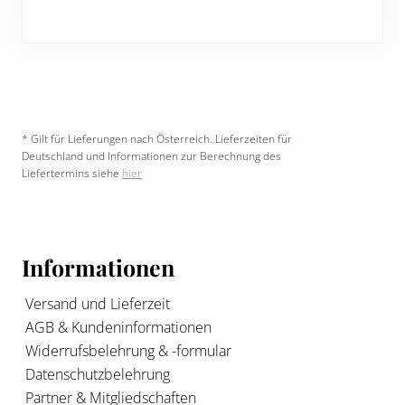
* Gilt für Lieferungen nach Österreich. Lieferzeiten für
Deutschland und Informationen zur Berechnung des
Liefertermins siehe
hier
Footer
Informationen
Versand und Lieferzeit
AGB & Kundeninformationen
Widerrufsbelehrung & -formular
Datenschutzbelehrung
Partner & Mitgliedschaften