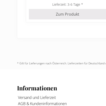
Lieferzeit:
3-6 Tage
Zum Produkt
* Gilt für Lieferungen nach Österreich. Lieferzeiten für Deutschla
Footer
Informationen
Versand und Lieferzeit
AGB & Kundeninformationen