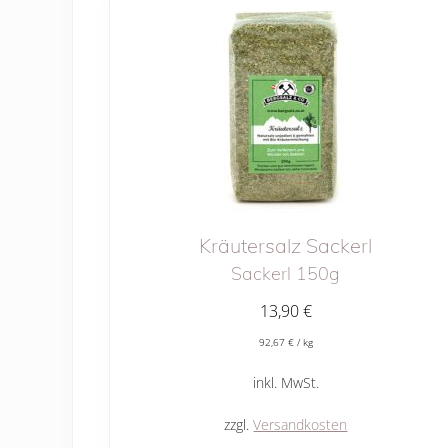
Kräutersalz Sackerl
Sackerl 150g
13,90
€
92,67
€
/
kg
inkl. MwSt.
zzgl.
Versandkosten