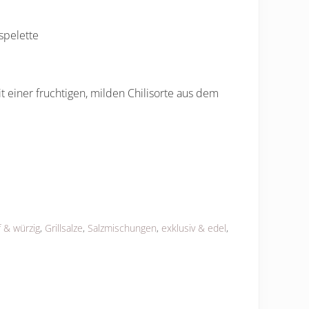
spelette
 einer fruchtigen, milden Chilisorte aus dem
f & würzig
,
Grillsalze
,
Salzmischungen
,
exklusiv & edel
,