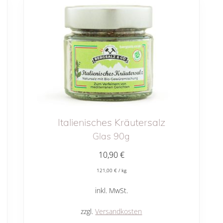
Italienisches Kräutersalz
Glas 90g
10,90
€
121,00
€
/
kg
inkl. MwSt.
zzgl.
Versandkosten