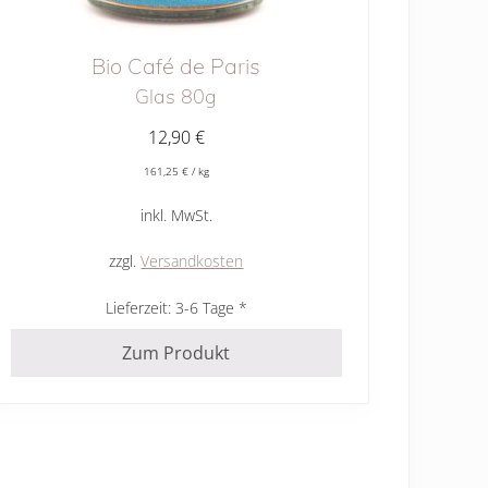
Bio Café de Paris
Glas 80g
12,90
€
161,25
€
/
kg
inkl. MwSt.
zzgl.
Versandkosten
Lieferzeit:
3-6 Tage
Zum Produkt