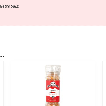
lette Salz:
 …