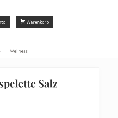
nto
Warenkorb
e
Wellness
pelette Salz