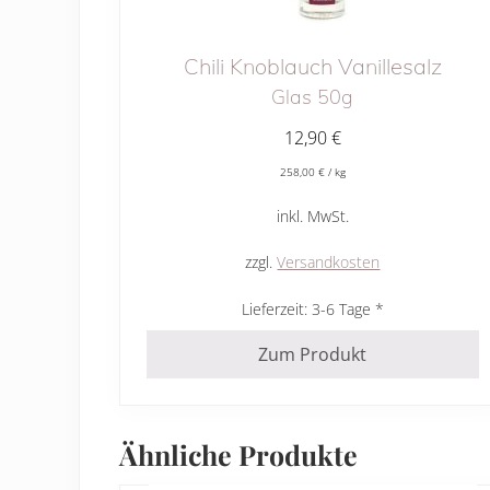
Chili Knoblauch Vanillesalz
Glas 50g
12,90
€
258,00
€
/
kg
inkl. MwSt.
zzgl.
Versandkosten
Lieferzeit:
3-6 Tage
Zum Produkt
Ähnliche Produkte