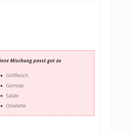
iese Mischung passt gut zu
Grillfleisch
Gemüse
Salate
Omelette