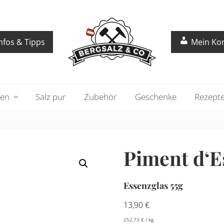
nfos & Tipps
Mein Ko
gen
Salz pur
Zubehör
Geschenke
Rezept
Piment d‘Es
Essenzglas 55g
13,90
€
252,73
€
/
kg