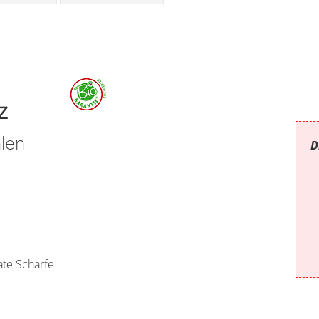
e Salz
len
D
ate Schärfe